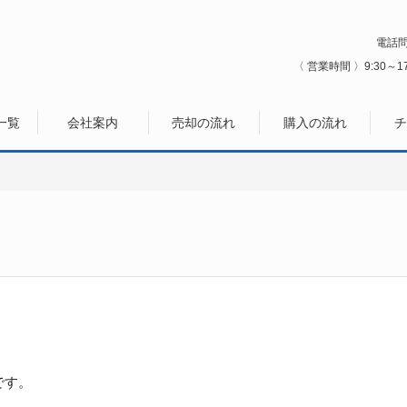
電話
〈 営業時間 〉9:30～17
一覧
会社案内
売却の流れ
購入の流れ
チ
です。
す。